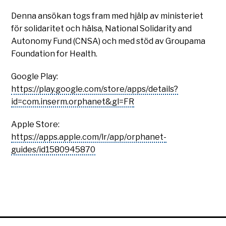
Denna ansökan togs fram med hjälp av ministeriet
för solidaritet och hälsa, National Solidarity and
Autonomy Fund (CNSA) och med stöd av Groupama
Foundation for Health.
Google Play:
https://play.google.com/store/apps/details?
id=com.inserm.orphanet&gl=FR
Apple Store:
https://apps.apple.com/lr/app/orphanet-
guides/id1580945870