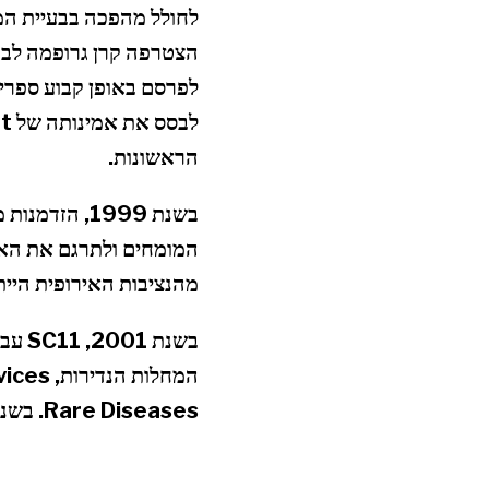
לחולל מהפכה בבעיית המי
הראשונות.
המומחים ולתרגם את האתר
מהנציבות האירופית הייתה קבועה ו-Orphanet הקימה צוותים ייעודיים 
בשנת
Rare Diseases. בשנת 2012, SC11 הפכה ליחידה 14 של שירות Inserm.