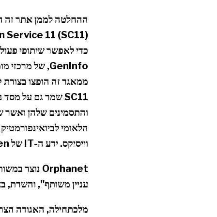
כדי לאפשר שיתופי פעולה
GenInfo, של מר
ממאגר זה הופצו בצורת 
וייסיקס. ידע ה-IT של Infobiogen ותרבות "בסיס הנתונים" של SC11 הקלו על יישום הפרויקט.
עניין משותף", והשרת, בצרפתית 
מלכתחילה, האגודה הצרפ