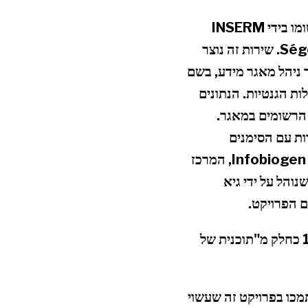
ההחלטה לממן אתר זה התקבלה באופן מיידי על ידי פרופסור ז'ירארד שהפקיד את יישומו בידי INSERM
Common Service 11 (SC11) בהנחיית 1991 עד 2012 על ידי Ségolène Aymé. שירות זה נוצר
 ניהל מאגר מידע, בשם
חלות הגנטיות. הנתונים
 הרשומים במאגר.
Gendiag, שה****יל 2,300 מחלות נדירות עם הסימנים
והתסמינים שלהן ואשר שימש ככלי אבחון זמין ב-מיניטל. SC11 חלקה את המקום של Infobiogen, המרכז
לביואינפורמטיקה ששירת את קהילת הגנטיקאים כל כך הרבה בשנות ה-90 ושנוהל על ידי גיא
Orphanet נוצר במשותף על ידי INSERM ומנהל הבריאות הכללי ב-1 בינואר 1997 כחלק מ"תוכנית של
מכו בפרויקט זה שעשוי