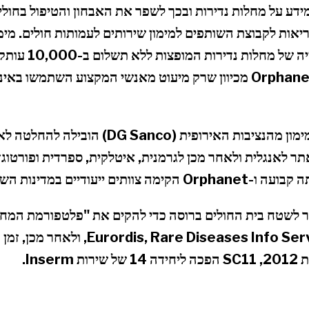
דע על מחלות נדירות ובכך לשפר את האבחון והטיפול בחולים
לפרסם באופן קבוע ס
לבסס את אמינותה של Orphanet מכיוון שרק מיעוט מאנשי המקצוע הש
בשנת 1999, הזדמנות מימון מהנציבות האירופית 
 לאנגלית ולאחר מכן לגרמנית, איטלקית, ספרדית ופורטוגז
במדינות השותפות, המונה כעת 38.
 2001, SC11 עבר לשטח בית החולים ברוסה כדי להקים את "פלטפורמת ה