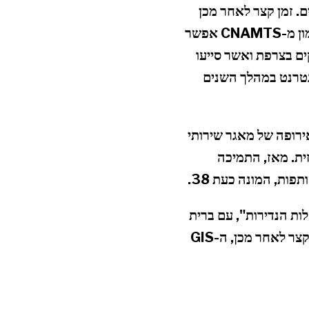
. זמן קצר לאחר מכן
הצטרפה קרן גרופמה לבריאות לקבוצת השותפים למימון שירותים לעמותות חולים. מימון מ-CNAMTS אפשר
פרייה של מחלות נדירות המופצות ללא תשלום ב-10,000 עותקים בצרפת ואשר סייעו
תמשו באינטרנט במהלך השנים
(DG Sanco) הובילה להחלטה לאירופה של מאגר שירותי
ית. מאז, התמיכה
מחלות הנדירות", עם ברית
המחלות הנדירות, Eurordis, Rare Diseases Info Services, ולאחר מכן, זמן קצר לאחר מכן, ה-GIS