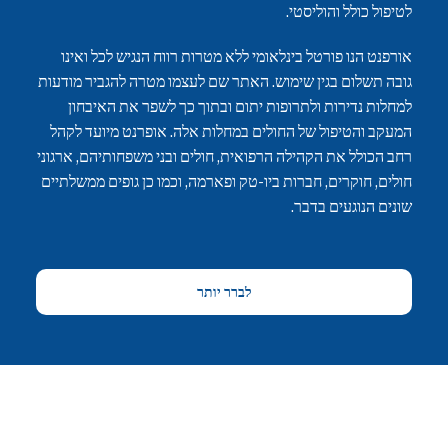
לטיפול כולל והוליסטי.
אורפנט הנו פורטל בינלאומי ללא מטרות רווח הנגיש לכל ואינו
גובה תשלום בגין שימוש. האתר שם לעצמו מטרה להגביר מודעות
למחלות נדירות ולתרופות יתום ובתוך כך לשפר את האיבחון
המעקב והטיפול של החולים במחלות אלה. אופרנט מיועד לקהל
רחב הכולל את הקהילה הרפואית, חולים ובני משפחותיהם, ארגוני
חולים, חוקרים, חברות ביו-טק ופארמה, וכמו כן גופים ממשלתיים
שונים הנוגעים בדבר.
לברר יותר