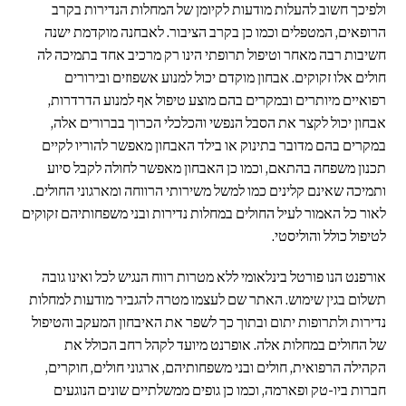
ולפיכך חשוב להעלות מודעות לקיומן של המחלות הנדירות בקרב
הרופאים, המטפלים וכמו כן בקרב הציבור. לאבחנה מוקדמת ישנה
חשיבות רבה מאחר וטיפול תרופתי הינו רק מרכיב אחד בתמיכה לה
חולים אלו זקוקים. אבחון מוקדם יכול למנוע אשפוזים ובירורים
רפואיים מיותרים ובמקרים בהם מוצע טיפול אף למנוע הדרדרות,
אבחון יכול לקצר את הסבל הנפשי והכלכלי הכרוך בברורים אלה,
במקרים בהם מדובר בתינוק או בילד האבחון מאפשר להוריו לקיים
תכנון משפחה בהתאם, וכמו כן האבחון מאפשר לחולה לקבל סיוע
ותמיכה שאינם קלינים כמו למשל משירותי הרווחה ומארגוני החולים.
לאור כל האמור לעיל החולים במחלות נדירות ובני משפחותיהם זקוקים
לטיפול כולל והוליסטי.
אורפנט הנו פורטל בינלאומי ללא מטרות רווח הנגיש לכל ואינו גובה
תשלום בגין שימוש. האתר שם לעצמו מטרה להגביר מודעות למחלות
נדירות ולתרופות יתום ובתוך כך לשפר את האיבחון המעקב והטיפול
של החולים במחלות אלה. אופרנט מיועד לקהל רחב הכולל את
הקהילה הרפואית, חולים ובני משפחותיהם, ארגוני חולים, חוקרים,
חברות ביו-טק ופארמה, וכמו כן גופים ממשלתיים שונים הנוגעים