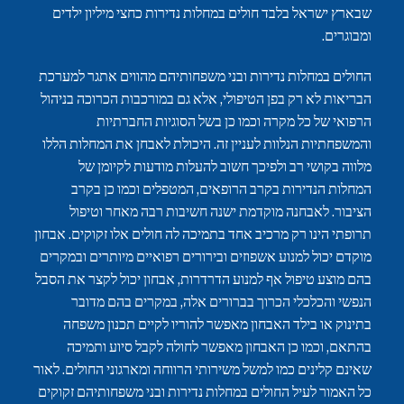
שבארץ ישראל בלבד חולים במחלות נדירות כחצי מיליון ילדים
ומבוגרים.
החולים במחלות נדירות ובני משפחותיהם מהווים אתגר למערכת
הבריאות לא רק בפן הטיפולי, אלא גם במורכבות הכרוכה בניהול
הרפואי של כל מקרה וכמו כן בשל הסוגיות החברתיות
והמשפחתיות הנלוות לעניין זה. היכולת לאבחן את המחלות הללו
מלווה בקושי רב ולפיכך חשוב להעלות מודעות לקיומן של
המחלות הנדירות בקרב הרופאים, המטפלים וכמו כן בקרב
הציבור. לאבחנה מוקדמת ישנה חשיבות רבה מאחר וטיפול
תרופתי הינו רק מרכיב אחד בתמיכה לה חולים אלו זקוקים. אבחון
מוקדם יכול למנוע אשפוזים ובירורים רפואיים מיותרים ובמקרים
בהם מוצע טיפול אף למנוע הדרדרות, אבחון יכול לקצר את הסבל
הנפשי והכלכלי הכרוך בברורים אלה, במקרים בהם מדובר
בתינוק או בילד האבחון מאפשר להוריו לקיים תכנון משפחה
בהתאם, וכמו כן האבחון מאפשר לחולה לקבל סיוע ותמיכה
שאינם קלינים כמו למשל משירותי הרווחה ומארגוני החולים. לאור
כל האמור לעיל החולים במחלות נדירות ובני משפחותיהם זקוקים